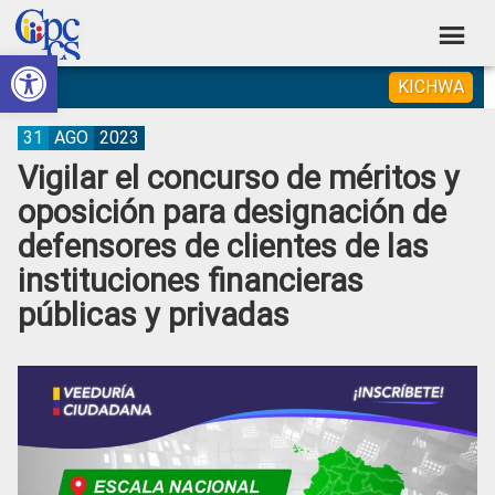
Skip
Skip
Skip
Skip
to
to
to
to
Abrir barra de herramientas
Consejo
primary
main
primary
footer
Construyendo
KICHWA
navigation
content
sidebar
de
Poder
Ciudadano
Participación
31
AGO
2023
Vigilar el concurso de méritos y
Ciudadana
oposición para designación de
y
defensores de clientes de las
Control
instituciones financieras
Social
públicas y privadas