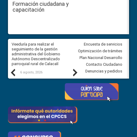
Formación ciudadana y
capacitación
Veeduría para realizar el
Veeduría para vigilar los acue
Encuesta de servicios
ra
seguimiento de la gestión
derivados de la Audiencia Púb
Optimización de trámites
ara
administrativa del Gobierno
entre el GAD de Ibarra y la
Plan Nacional Desarrollo
Autónomo Descentralizado
comunidad Urbina, parroquia l
parroquial rural de Calacalí
Carolina
Contacto Ciudadano
Previous
Next
Denuncias y pedidos
6 agosto, 2026
5 agosto, 2026