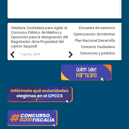
Veeduría Ciudadana para vigilar el
Veeduría Ciudadana para vigila
Encuesta de servicios
Concurso Público de Méritos y
construcción del asfaltado de
Optimización de trámites
Oposición para la designación del
diferentes barrios del sector 
Plan Nacional Desarrollo
Registrador de la Propiedad del
Ballenita del cantón Santa Ele
cantón Saquisilí
Contacto Ciudadano
Previous
Next
Denuncias y pedidos
7 agosto, 2026
7 agosto, 2026