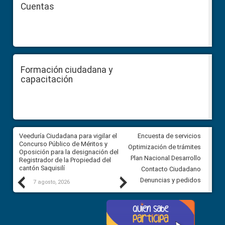
Cuentas
Formación ciudadana y
capacitación
Veeduría Ciudadana para vigilar el
Veeduría Ciudadana para vigila
Encuesta de servicios
Concurso Público de Méritos y
construcción del asfaltado de
Optimización de trámites
Oposición para la designación del
diferentes barrios del sector 
Plan Nacional Desarrollo
Registrador de la Propiedad del
Ballenita del cantón Santa Ele
cantón Saquisilí
Contacto Ciudadano
Previous
Next
Denuncias y pedidos
7 agosto, 2026
7 agosto, 2026