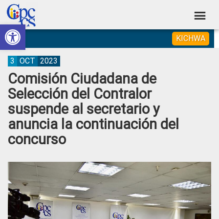
Skip
Skip
Skip
Skip
to
to
to
to
Abrir barra de herramientas
Consejo
primary
main
primary
footer
Construyendo
KICHWA
navigation
content
sidebar
de
Poder
Ciudadano
Participación
3
OCT
2023
Comisión Ciudadana de
Ciudadana
Selección del Contralor
y
suspende al secretario y
Control
anuncia la continuación del
Social
concurso