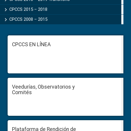
CPCCS 2015 – 2018
CPCCS 2008 – 2015
Footer
CPCCS EN LÍNEA
Veedurías, Observatorios y
Comités
Plataforma de Rendición de