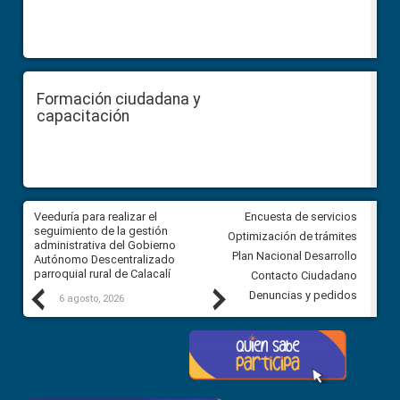
Formación ciudadana y
capacitación
Veeduría para realizar el
Veeduría para vigilar los acue
Encuesta de servicios
ra
seguimiento de la gestión
derivados de la Audiencia Púb
Optimización de trámites
ara
administrativa del Gobierno
entre el GAD de Ibarra y la
Plan Nacional Desarrollo
Autónomo Descentralizado
comunidad Urbina, parroquia l
parroquial rural de Calacalí
Carolina
Contacto Ciudadano
Previous
Next
Denuncias y pedidos
6 agosto, 2026
5 agosto, 2026