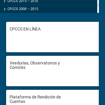
CPCCS 2015 – 2018
CPCCS 2008 – 2015
Footer
CPCCS EN LÍNEA
Veedurías, Observatorios y
Comités
Plataforma de Rendición de
Cuentas