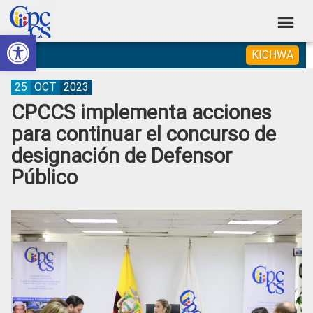
Skip
Skip
Skip
Skip
to
to
to
to
Abrir barra de herramientas
Consejo
primary
main
primary
footer
Construyendo
KICHWA
navigation
content
sidebar
de
Poder
Ciudadano
Participación
25
OCT
2023
CPCCS implementa acciones
Ciudadana
para continuar el concurso de
y
designación de Defensor
Control
Público
Social