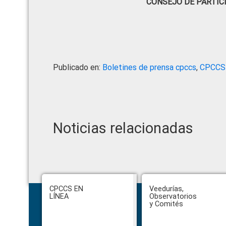
CONSEJO DE PARTIC
Publicado en:
Boletines de prensa cpccs
,
CPCCS
Noticias relacionadas
Footer
CPCCS EN
Veedurías,
LÍNEA
Observatorios
y Comités