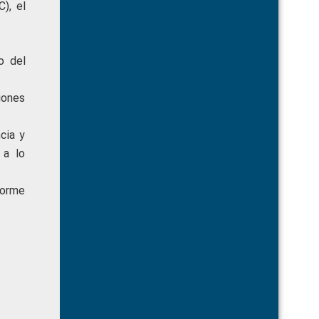
), el
o del
iones
cia y
 a lo
forme