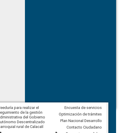
eeduría para realizar el
Encuesta de servicios
Veeduría para vigilar los acuerdos,
eguimiento de la gestión
derivados de la Audiencia Pública
Optimización de trámites
dministrativa del Gobierno
entre el GAD de Ibarra y la
Plan Nacional Desarrollo
utónomo Descentralizado
comunidad Urbina, parroquia la
arroquial rural de Calacalí
Carolina
Contacto Ciudadano