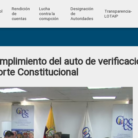
Rendición
Lucha
Designación
ol
Transparencia-
de
contra la
de
l
LOTAIP
cuentas
corrupción
Autoridades
plimiento del auto de verificaci
orte Constitucional