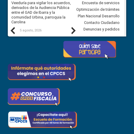
Veeduría para vigilar los acuerdos,
CPCCS convoca a Veeduría
Encuesta de servicios
 a
derivados de la Audiencia Pública
Ciudadana para vigilar el conc
Optimización de trámites
ión
entre el GAD de Ibarra y la
en la Universidad de Cuenca
Plan Nacional Desarrollo
comunidad Urbina, parroquia la
Carolina
Contacto Ciudadano
Previous
Next
Denuncias y pedidos
5 agosto, 2026
5 agosto, 2026