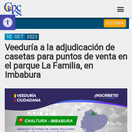
Skip
Skip
Skip
Skip
to
to
to
to
Abrir barra de herramientas
Consejo
primary
main
primary
footer
Construyendo
KICHWA
navigation
content
sidebar
de
Poder
Ciudadano
Participación
10
OCT
2023
Veeduría a la adjudicación de
Ciudadana
casetas para puntos de venta en
y
el parque La Familia, en
Control
Imbabura
Social