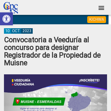
Skip
Skip
Skip
Skip
to
to
to
to
Abrir barra de herramientas
Consejo
primary
main
primary
footer
Construyendo
KICHWA
navigation
content
sidebar
de
Poder
Ciudadano
Participación
10
OCT
2023
Convocatoria a Veeduría al
Ciudadana
concurso para designar
y
Registrador de la Propiedad de
Control
Muisne
Social