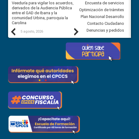
Veeduría para vigilar los acuerdos,
CPCCS convoca a Veeduría
Encuesta de servicios
 a
derivados de la Audiencia Pública
Ciudadana para vigilar el conc
Optimización de trámites
ión
entre el GAD de Ibarra y la
en la Universidad de Cuenca
Plan Nacional Desarrollo
comunidad Urbina, parroquia la
Carolina
Contacto Ciudadano
Previous
Next
Denuncias y pedidos
5 agosto, 2026
5 agosto, 2026