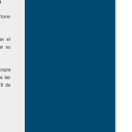
a
atorio
an el
ar su
copia
a. las
18 de