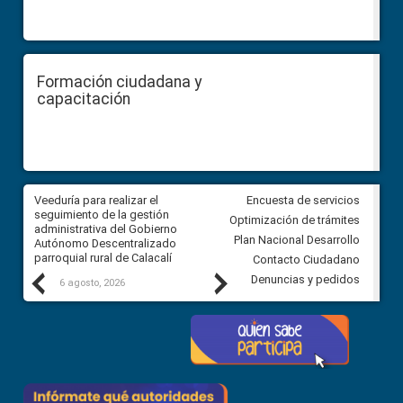
Formación ciudadana y
capacitación
Veeduría para realizar el
Veeduría para vigilar los acue
Encuesta de servicios
ra
seguimiento de la gestión
derivados de la Audiencia Púb
Optimización de trámites
ara
administrativa del Gobierno
entre el GAD de Ibarra y la
Plan Nacional Desarrollo
Autónomo Descentralizado
comunidad Urbina, parroquia l
parroquial rural de Calacalí
Carolina
Contacto Ciudadano
Previous
Next
Denuncias y pedidos
6 agosto, 2026
5 agosto, 2026