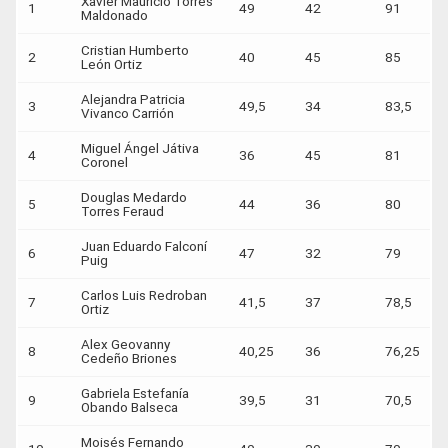
Xavier Mauricio Torres
1
49
42
91
Maldonado
Cristian Humberto
2
40
45
85
León Ortiz
Alejandra Patricia
3
49,5
34
83,5
Vivanco Carrión
Miguel Ángel Játiva
4
36
45
81
Coronel
Douglas Medardo
5
44
36
80
Torres Feraud
Juan Eduardo Falconí
6
47
32
79
Puig
Carlos Luis Redroban
7
41,5
37
78,5
Ortiz
Alex Geovanny
8
40,25
36
76,25
Cedeño Briones
Gabriela Estefanía
9
39,5
31
70,5
Obando Balseca
Moisés Fernando