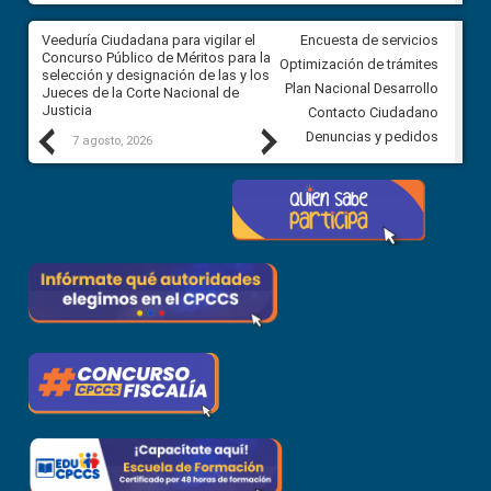
a
Veeduría Ciudadana para vigilar el
Veeduría para realizar el
Encuesta de servicios
ón
Concurso Público de Méritos para la
seguimiento de la gestión
Optimización de trámites
selección y designación de las y los
administrativa del Gobierno
Plan Nacional Desarrollo
Jueces de la Corte Nacional de
Autónomo Descentralizado
Justicia
parroquial rural de Calacalí
Contacto Ciudadano
Previous
Next
Denuncias y pedidos
7 agosto, 2026
6 agosto, 2026