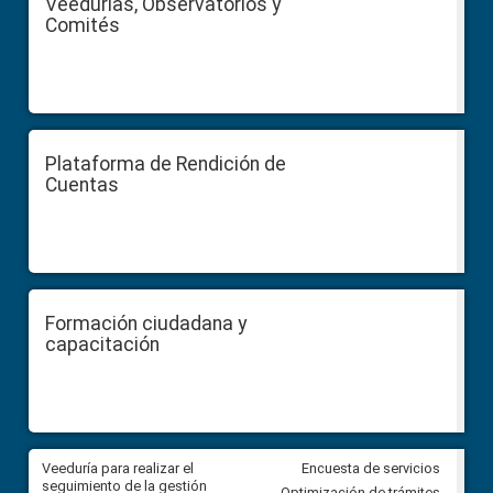
Veedurías, Observatorios y
Comités
Plataforma de Rendición de
Cuentas
Formación ciudadana y
capacitación
Veeduría para realizar el
Veeduría para vigilar los acue
Encuesta de servicios
ra
seguimiento de la gestión
derivados de la Audiencia Púb
Optimización de trámites