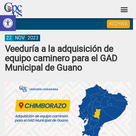
Skip
Skip
Skip
Skip
to
to
to
to
Abrir barra de herramientas
Consejo
primary
main
primary
footer
Construyendo
KICHWA
navigation
content
sidebar
de
Poder
Ciudadano
Participación
22
NOV
2023
Veeduría a la adquisición de
Ciudadana
equipo caminero para el GAD
y
Municipal de Guano
Control
Social