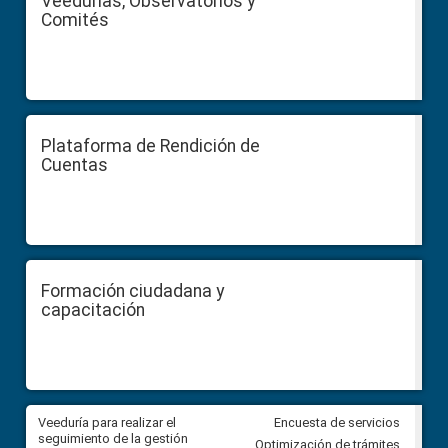
Veedurías, Observatorios y
Comités
Plataforma de Rendición de
Cuentas
Formación ciudadana y
capacitación
Veeduría para realizar el
Veeduría para vigilar los acue
Encuesta de servicios
ra
seguimiento de la gestión
derivados de la Audiencia Púb
Optimización de trámites