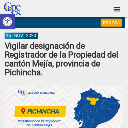
Skip
Skip
Skip
Skip
to
to
to
to
Abrir barra de herramientas
Consejo
primary
main
primary
footer
Construyendo
KICHWA
navigation
content
sidebar
de
Poder
Ciudadano
Participación
26
NOV
2023
Vigilar designación de
Ciudadana
Registrador de la Propiedad del
y
cantón Mejía, provincia de
Control
Pichincha.
Social