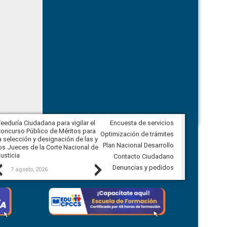
eeduría Ciudadana para vigilar el
Encuesta de servicios
Veeduría para realizar el
oncurso Público de Méritos para
seguimiento de la gestión
Optimización de trámites
a selección y designación de las y
administrativa del Gobierno
Plan Nacional Desarrollo
os Jueces de la Corte Nacional de
Autónomo Descentralizado
usticia
parroquial rural de Calacalí
Contacto Ciudadano
Previous
Next
Denuncias y pedidos
7 agosto, 2026
6 agosto, 2026