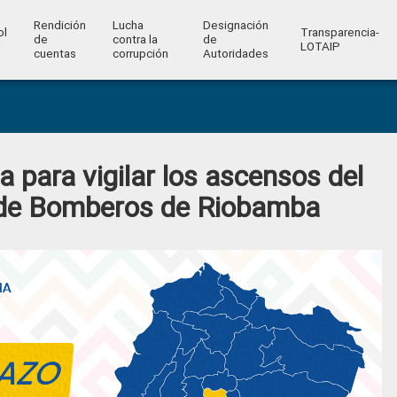
Rendición
Lucha
Designación
ol
Transparencia-
de
contra la
de
l
LOTAIP
cuentas
corrupción
Autoridades
 para vigilar los ascensos del
 de Bomberos de Riobamba