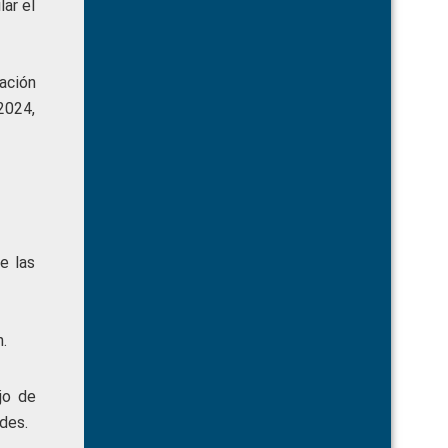
lar el
gación
2024,
e las
.
jo de
des.