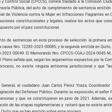
 y Control Social (CPCCS), correrá traslado a la Comisión Ciud
nsoría Pública, del auto de cumplimiento de sentencia emitido 
ial de Violencia contra la Mujer en Infracciones Flagrantes en 
buciones constitucionales y legales, realice los actos que cons
puesto por el juez constitucional.
ento de sentencias en este proceso de selección: la primera em
a causa Nro. 12283-2023-00085; y la segunda emitida en Quito, 
84-2023-00049.
El Memorando Nro. CPCCS-CGAJ-2024-0045-M, 
el Pleno señala que, según los argumentos expuestos por la Com
oceso, no existe ninguna antinomia jurisdiccional y que “la
 General, al ciudadano Juan Carlos Pérez Ycaza, Coordinador 
gnación del Defensor Público. Durante su exposición, el señor 
personas y que se constituyeron en junio de 2021. Además, e
ación de las etapas reglamentarias y reiteró que no existe anti
 Quito que se han emitido sobre este proceso.