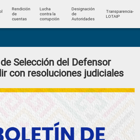
Rendición
Lucha
Designación
ol
Transparencia-
de
contra la
de
l
LOTAIP
cuentas
corrupción
Autoridades
de Selección del Defensor
r con resoluciones judiciales