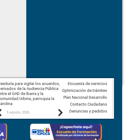
eeduría para vigilar los acuerdos,
Encuesta de servicios
CPCCS convoca a Veeduría
erivados de la Audiencia Pública
Ciudadana para vigilar el concurso
Optimización de trámites
ntre el GAD de Ibarra y la
en la Universidad de Cuenca
Plan Nacional Desarrollo
omunidad Urbina, parroquia la
arolina
Contacto Ciudadano
Previous
Next
Denuncias y pedidos
5 agosto, 2026
5 agosto, 2026