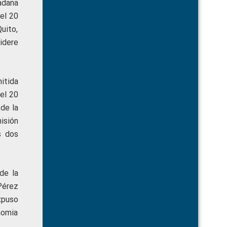
adana
el 20
Quito,
idere
itida
el 20
de la
isión
s dos
de la
Pérez
xpuso
nomia