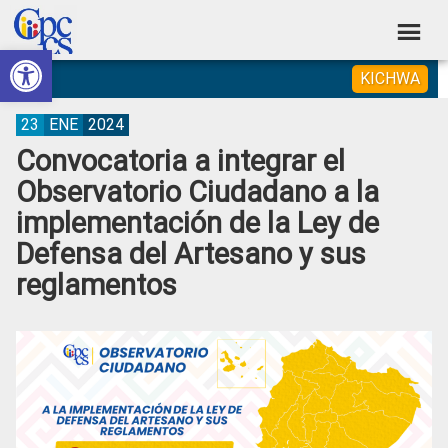
Skip
Skip
Skip
Skip
to
to
to
to
Abrir barra de herramientas
Consejo
primary
main
primary
footer
Construyendo
KICHWA
navigation
content
sidebar
de
Poder
Ciudadano
Participación
23
ENE
2024
Convocatoria a integrar el
Ciudadana
Observatorio Ciudadano a la
y
implementación de la Ley de
Control
Defensa del Artesano y sus
Social
reglamentos