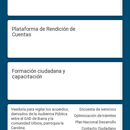
Plataforma de Rendición de
Cuentas
Formación ciudadana y
capacitación
Veeduría para vigilar los acuerdos,
CPCCS convoca a Veeduría
Encuesta de servicios
 a
derivados de la Audiencia Pública
Ciudadana para vigilar el conc
Optimización de trámites
ión
entre el GAD de Ibarra y la
en la Universidad de Cuenca
Plan Nacional Desarrollo
comunidad Urbina, parroquia la
Carolina
Contacto Ciudadano