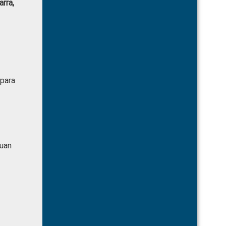
arra,
 para
Juan