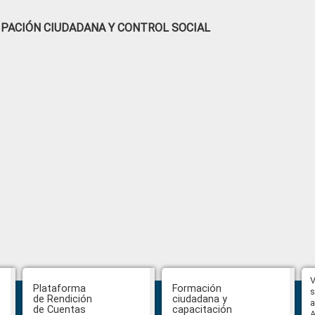
IPACIÓN CIUDADANA Y CONTROL SOCIAL
Hasta el 31 de julio se podrán
V
Plataforma
Formación
presentar impugnaciones en
s
de Rendición
ciudadana y
contra de los postulantes al
a
de Cuentas
capacitación
concurso para designar Fiscal
A