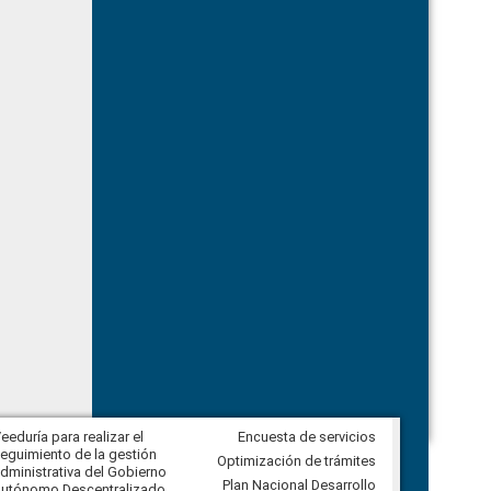
eeduría para realizar el
Encuesta de servicios
Veeduría para vigilar los acuerdos,
eguimiento de la gestión
derivados de la Audiencia Pública
Optimización de trámites
dministrativa del Gobierno
entre el GAD de Ibarra y la
Plan Nacional Desarrollo
utónomo Descentralizado
comunidad Urbina, parroquia la