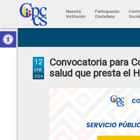
Nuestra
Participación
Contr
Institución
Ciudadana
Socia
Consejo
Abrir barra de herramientas
Skip
Skip
Skip
Skip
Construyendo
to
to
to
to
de
Poder
primary
main
primary
footer
Ciudadano
Participación
navigation
content
sidebar
Convocatoria para Co
Ciudadana
12
y
ENE
salud que presta el H
2024
Control
Social