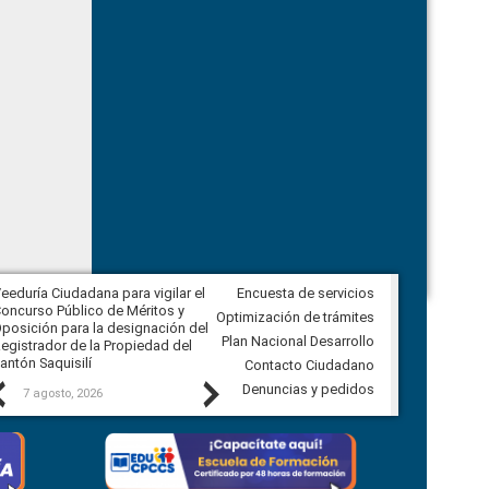
eeduría Ciudadana para vigilar el
Encuesta de servicios
Veeduría Ciudadana para vigilar la
oncurso Público de Méritos y
construcción del asfaltado de
Optimización de trámites
posición para la designación del
diferentes barrios del sector de
Plan Nacional Desarrollo
egistrador de la Propiedad del
Ballenita del cantón Santa Elena
antón Saquisilí
Contacto Ciudadano
Previous
Next
Denuncias y pedidos
7 agosto, 2026
7 agosto, 2026