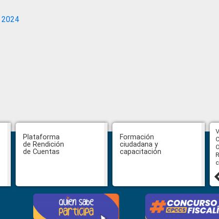
 2024
CPCCS aprueba convocatoria a
V
Plataforma
Formación
Veeduría para designación de la
C
de Rendición
ciudadana y
autoridad de la SOT
O
de Cuentas
capacitación
R
c
31 julio, 2026