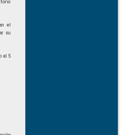
atorio
an el
ar su
o al 5
ación