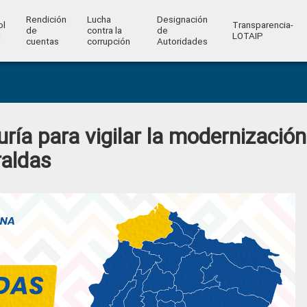
Rendición
Lucha
Designación
ol
Transparencia-
de
contra la
de
l
LOTAIP
cuentas
corrupción
Autoridades
ría para vigilar la modernización
raldas