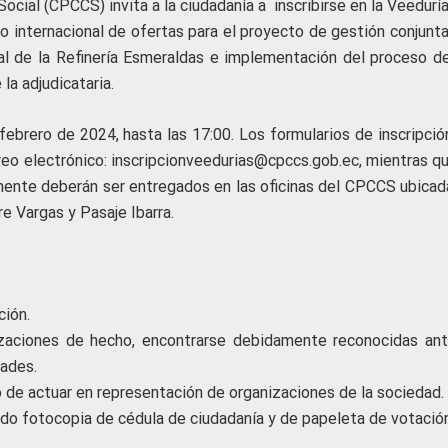
ocial (CPCCS) invita a la ciudadanía a inscribirse en la Veedurí
ico internacional de ofertas para el proyecto de gestión conjunt
ral de la Refinería Esmeraldas e implementación del proceso de
la adjudicataria.
febrero de 2024, hasta las 17:00. Los formularios de inscripció
rreo electrónico: inscripcionveedurias@cpccs.gob.ec, mientras q
ente deberán ser entregados en las oficinas del CPCCS ubicad
re Vargas y Pasaje Ibarra.
ción.
izaciones de hecho, encontrarse debidamente reconocidas ant
ades.
 de actuar en representación de organizaciones de la sociedad.
ando fotocopia de cédula de ciudadanía y de papeleta de votación