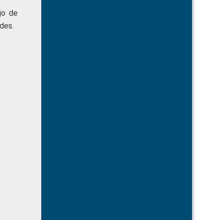
jo de
des.