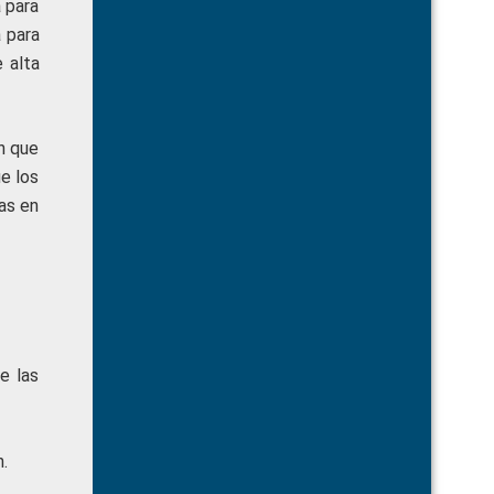
a para
a para
 alta
n que
ue los
as en
e las
.