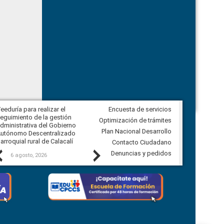
eeduría para realizar el
Encuesta de servicios
Veeduría para vigilar los acuerdos,
eguimiento de la gestión
derivados de la Audiencia Pública
Optimización de trámites
dministrativa del Gobierno
entre el GAD de Ibarra y la
Plan Nacional Desarrollo
utónomo Descentralizado
comunidad Urbina, parroquia la
arroquial rural de Calacalí
Carolina
Contacto Ciudadano
Previous
Next
Denuncias y pedidos
6 agosto, 2026
5 agosto, 2026