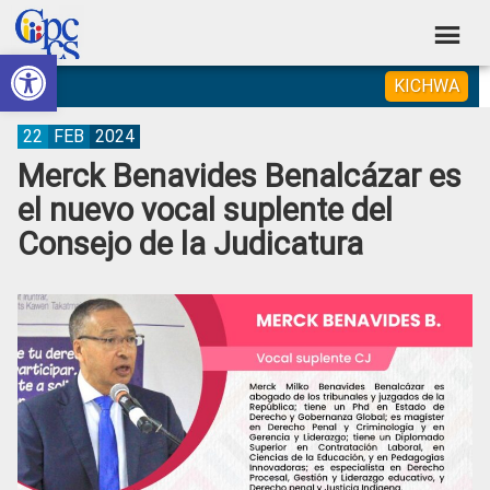
Skip
Skip
Skip
Skip
to
to
to
to
Abrir barra de herramientas
Consejo
primary
main
primary
footer
Construyendo
KICHWA
navigation
content
sidebar
de
Poder
Ciudadano
Participación
22
FEB
2024
Merck Benavides Benalcázar es
Ciudadana
el nuevo vocal suplente del
y
Consejo de la Judicatura
Control
Social