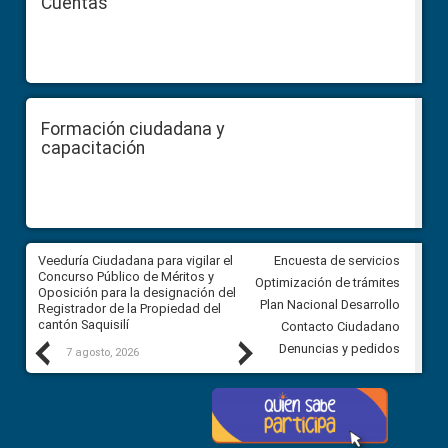
Cuentas
Formación ciudadana y
capacitación
Veeduría Ciudadana para vigilar el
Veeduría Ciudadana para vigila
Encuesta de servicios
Concurso Público de Méritos y
construcción del asfaltado de
Optimización de trámites
Oposición para la designación del
diferentes barrios del sector 
Plan Nacional Desarrollo
Registrador de la Propiedad del
Ballenita del cantón Santa Ele
cantón Saquisilí
Contacto Ciudadano
Previous
Next
Denuncias y pedidos
7 agosto, 2026
7 agosto, 2026