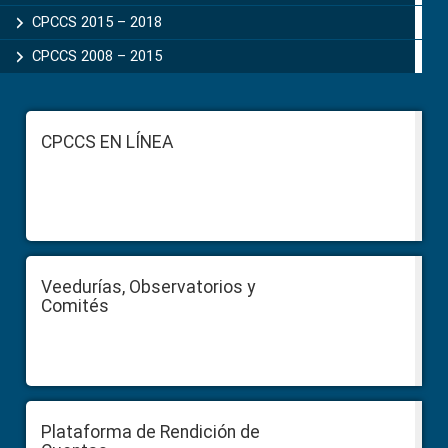
CPCCS 2015 – 2018
CPCCS 2008 – 2015
Footer
CPCCS EN LÍNEA
Veedurías, Observatorios y
Comités
Plataforma de Rendición de