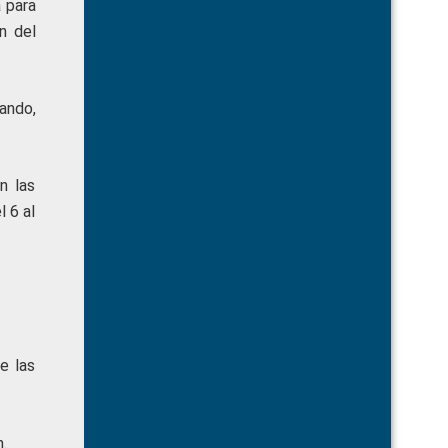
a para
n del
ando,
n las
l 6 al
e las
.