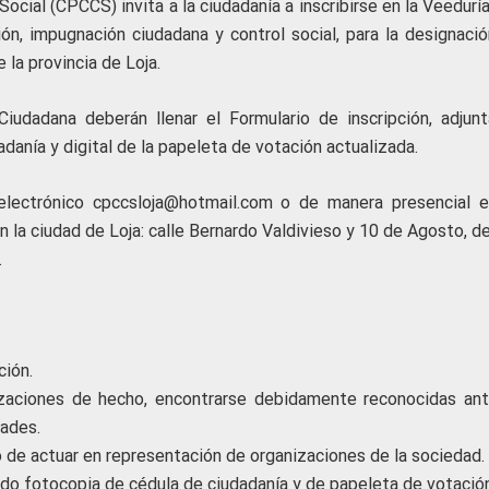
ocial (CPCCS) invita a la ciudadanía a inscribirse en la Veedurí
ión, impugnación ciudadana y control social, para la designació
 la provincia de Loja.
iudadana deberán llenar el Formulario de inscripción, adjunt
adanía y digital de la papeleta de votación actualizada.
 electrónico cpccsloja@hotmail.com o de manera presencial e
 la ciudad de Loja: calle Bernardo Valdivieso y 10 de Agosto, de
.
ción.
izaciones de hecho, encontrarse debidamente reconocidas ant
ades.
 de actuar en representación de organizaciones de la sociedad.
ando fotocopia de cédula de ciudadanía y de papeleta de votación