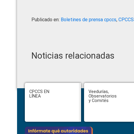
Publicado en:
Boletines de prensa cpccs
,
CPCCS
Noticias relacionadas
Footer
CPCCS EN
Veedurías,
LÍNEA
Observatorios
y Comités