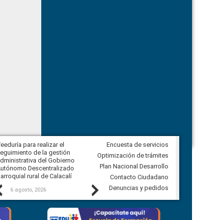
eeduría para realizar el
Encuesta de servicios
Veeduría para vigilar los acuerdos,
eguimiento de la gestión
derivados de la Audiencia Pública
Optimización de trámites
dministrativa del Gobierno
entre el GAD de Ibarra y la
Plan Nacional Desarrollo
utónomo Descentralizado
comunidad Urbina, parroquia la
arroquial rural de Calacalí
Carolina
Contacto Ciudadano
Previous
Next
Denuncias y pedidos
6 agosto, 2026
5 agosto, 2026