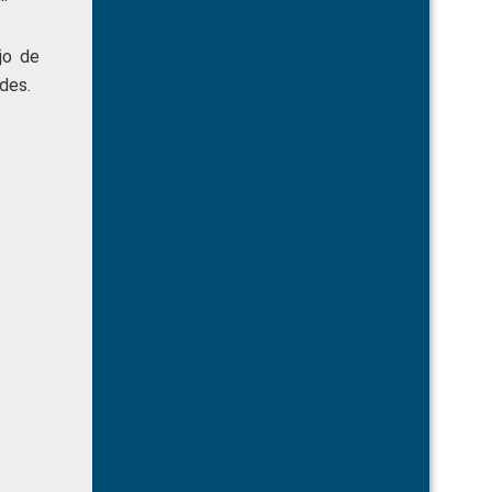
jo de
des.