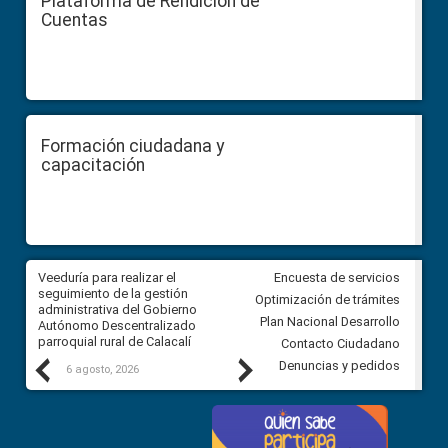
Plataforma de Rendición de
Cuentas
Formación ciudadana y
capacitación
Veeduría para realizar el
Veeduría para vigilar los acue
Encuesta de servicios
ra
seguimiento de la gestión
derivados de la Audiencia Púb
Optimización de trámites
ara
administrativa del Gobierno
entre el GAD de Ibarra y la
Plan Nacional Desarrollo
Autónomo Descentralizado
comunidad Urbina, parroquia l
parroquial rural de Calacalí
Carolina
Contacto Ciudadano
Previous
Next
Denuncias y pedidos
6 agosto, 2026
5 agosto, 2026