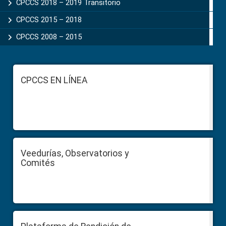
CPCCS 2018 – 2019 Transitorio
CPCCS 2015 – 2018
CPCCS 2008 – 2015
Footer
CPCCS EN LÍNEA
Veedurías, Observatorios y
Comités