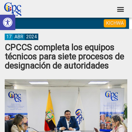
Skip
Skip
Skip
Skip
to
to
to
to
Abrir barra de herramientas
Consejo
primary
main
primary
footer
Construyendo
KICHWA
navigation
content
sidebar
de
Poder
Ciudadano
Participación
17
ABR
2024
CPCCS completa los equipos
Ciudadana
técnicos para siete procesos de
y
designación de autoridades
Control
Social