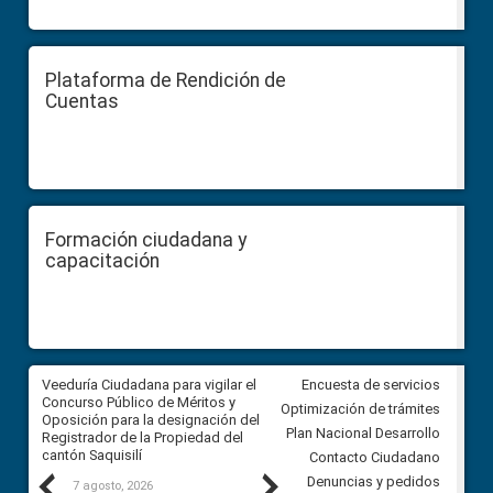
Plataforma de Rendición de
Cuentas
Formación ciudadana y
capacitación
Veeduría Ciudadana para vigilar el
Veeduría Ciudadana para vigila
Encuesta de servicios
Concurso Público de Méritos y
construcción del asfaltado de
Optimización de trámites
Oposición para la designación del
diferentes barrios del sector 
Plan Nacional Desarrollo
Registrador de la Propiedad del
Ballenita del cantón Santa Ele
cantón Saquisilí
Contacto Ciudadano
Previous
Next
Denuncias y pedidos
7 agosto, 2026
7 agosto, 2026