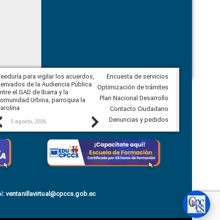
eeduría para vigilar los acuerdos,
Encuesta de servicios
CPCCS convoca a Veeduría
erivados de la Audiencia Pública
Ciudadana para vigilar el concurso
Optimización de trámites
ntre el GAD de Ibarra y la
en la Universidad de Cuenca
Plan Nacional Desarrollo
omunidad Urbina, parroquia la
arolina
Contacto Ciudadano
Previous
Next
Denuncias y pedidos
5 agosto, 2026
5 agosto, 2026
l
:
ventanillavirtual@cpccs.gob.ec