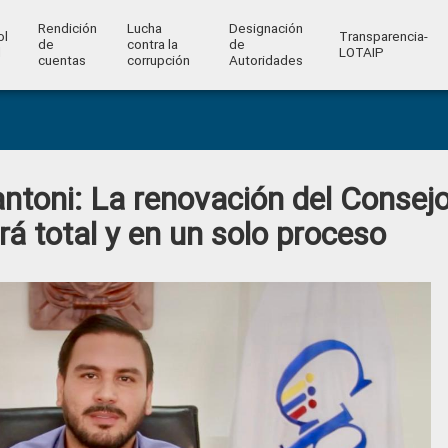
Rendición
Lucha
Designación
ol
Transparencia-
de
contra la
de
l
LOTAIP
cuentas
corrupción
Autoridades
ntoni: La renovación del Consej
rá total y en un solo proceso