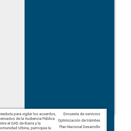
eeduría para vigilar los acuerdos,
Encuesta de servicios
CPCCS convoca a Veeduría
erivados de la Audiencia Pública
Ciudadana para vigilar el concurso
Optimización de trámites
ntre el GAD de Ibarra y la
en la Universidad de Cuenca
Plan Nacional Desarrollo
omunidad Urbina, parroquia la