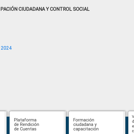
IPACIÓN CIUDADANA Y CONTROL SOCIAL
 2024
Abiertas impugnaciones a los
V
Plataforma
Formación
delegados de la Función Judicial a
d
de Rendición
ciudadana y
la Comisión Ciudadana de
e
de Cuentas
capacitación
Selección para la designación de
c