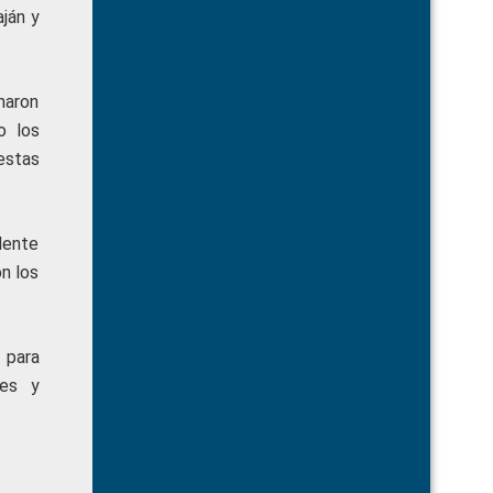
aján y
naron
o los
estas
dente
n los
 para
des y