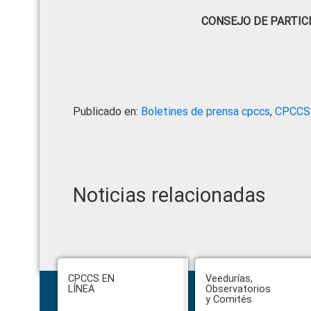
CONSEJO DE PARTIC
Publicado en:
Boletines de prensa cpccs
,
CPCCS
Noticias relacionadas
Footer
CPCCS EN
Veedurías,
LÍNEA
Observatorios
y Comités