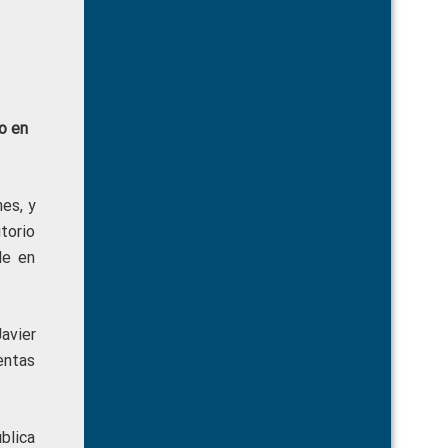
o en
es, y
torio
le en
avier
uentas
blica