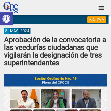
Skip
Skip
Skip
Skip
to
to
to
to
Abrir barra de herramientas
Consejo
primary
main
primary
footer
Construyendo
KICHWA
navigation
content
sidebar
de
Poder
Ciudadano
Participación
8
MAY
2024
Aprobación de la convocatoria a
Ciudadana
las veedurías ciudadanas que
y
vigilarán la designación de tres
Control
superintendentes
Social