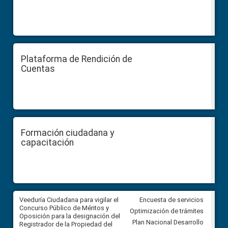
Plataforma de Rendición de
Cuentas
Formación ciudadana y
capacitación
Veeduría Ciudadana para vigilar el
Veeduría Ciudadana para vigila
Encuesta de servicios
Concurso Público de Méritos y
construcción del asfaltado de
Optimización de trámites
Oposición para la designación del
diferentes barrios del sector 
Plan Nacional Desarrollo
Registrador de la Propiedad del
Ballenita del cantón Santa Ele