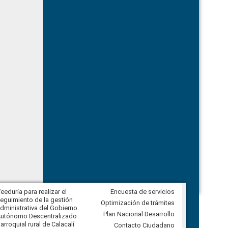
eeduría para realizar el
Encuesta de servicios
Veeduría para vigilar los acuerdos,
eguimiento de la gestión
derivados de la Audiencia Pública
Optimización de trámites
dministrativa del Gobierno
entre el GAD de Ibarra y la
Plan Nacional Desarrollo
utónomo Descentralizado
comunidad Urbina, parroquia la
arroquial rural de Calacalí
Carolina
Contacto Ciudadano