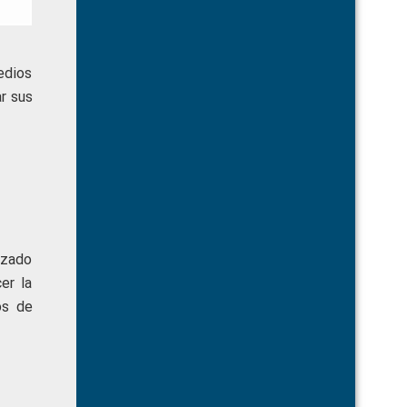
edios
r sus
izado
er la
os de