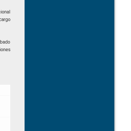
ional
cargo
obado
iones