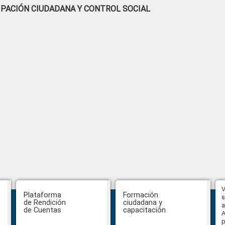
IPACIÓN CIUDADANA Y CONTROL SOCIAL
Hasta el 31 de julio se podrán
V
Plataforma
Formación
presentar impugnaciones en
s
de Rendición
ciudadana y
contra de los postulantes al
a
de Cuentas
capacitación
concurso para designar Fiscal
A
General
p