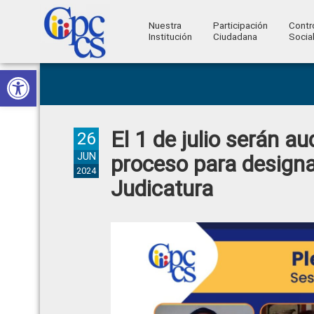
Nuestra
Participación
Contr
Institución
Ciudadana
Socia
Consejo
Abrir barra de herramientas
Skip
Skip
Skip
Skip
Construyendo
to
to
to
to
de
Poder
primary
main
primary
footer
Ciudadano
Participación
navigation
content
sidebar
El 1 de julio serán a
Ciudadana
26
y
JUN
proceso para designar
2024
Control
Judicatura
Social