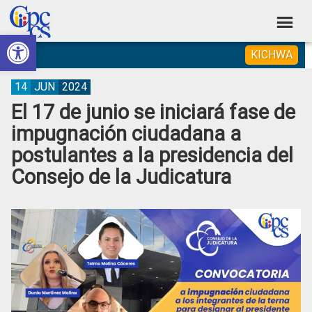
Skip
Skip
Skip
Skip
to
to
to
to
Abrir barra de herramientas
Consejo
primary
main
primary
footer
Construyendo
KICHWA
navigation
content
sidebar
de
Poder
Ciudadano
Participación
14
JUN
2024
El 17 de junio se iniciará fase de
Ciudadana
impugnación ciudadana a
y
postulantes a la presidencia del
Control
Consejo de la Judicatura
Social