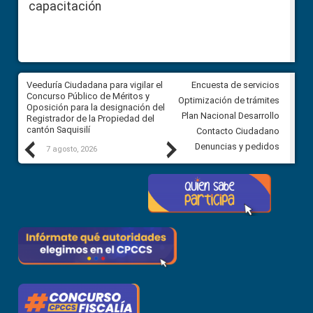
capacitación
Veeduría Ciudadana para vigilar el
Veeduría Ciudadana para vigila
Encuesta de servicios
Concurso Público de Méritos y
construcción del asfaltado de
Optimización de trámites
Oposición para la designación del
diferentes barrios del sector 
Plan Nacional Desarrollo
Registrador de la Propiedad del
Ballenita del cantón Santa Ele
cantón Saquisilí
Contacto Ciudadano
Previous
Next
Denuncias y pedidos
7 agosto, 2026
7 agosto, 2026