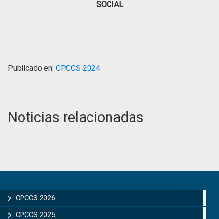
SOCIAL
Publicado en:
CPCCS 2024
Noticias relacionadas
Primary
Sidebar
CPCCS 2026
CPCCS 2025