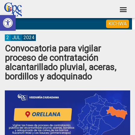
Skip
Skip
Skip
Skip
to
to
to
to
Abrir barra de herramientas
Consejo
primary
main
primary
footer
Construyendo
KICHWA
navigation
content
sidebar
de
Poder
Ciudadano
Participación
2
JUL
2024
Convocatoria para vigilar
Ciudadana
proceso de contratación
y
alcantarillado pluvial, aceras,
Control
bordillos y adoquinado
Social