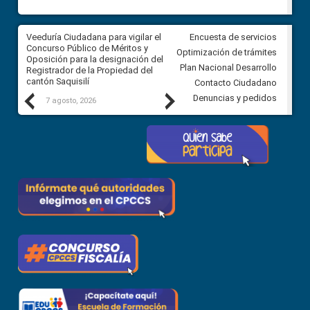
Veeduría Ciudadana para vigilar el
Veeduría Ciudadana para vigila
Encuesta de servicios
Concurso Público de Méritos y
construcción del asfaltado de
Optimización de trámites
Oposición para la designación del
diferentes barrios del sector 
Plan Nacional Desarrollo
Registrador de la Propiedad del
Ballenita del cantón Santa Ele
cantón Saquisilí
Contacto Ciudadano
Previous
Next
Denuncias y pedidos
7 agosto, 2026
7 agosto, 2026