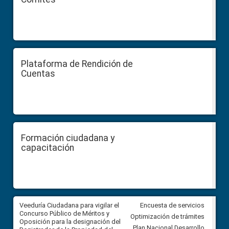
Plataforma de Rendición de
Cuentas
Formación ciudadana y
capacitación
Veeduría Ciudadana para vigilar el
Veeduría Ciudadana para vigila
Encuesta de servicios
Concurso Público de Méritos y
construcción del asfaltado de
Optimización de trámites
Oposición para la designación del
diferentes barrios del sector 
Plan Nacional Desarrollo