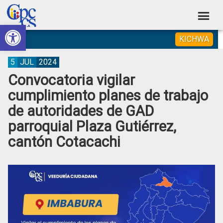
Skip
Skip
Skip
Skip
to
to
to
to
Abrir barra de herramientas
Consejo
primary
main
primary
footer
Construyendo
KICHWA
navigation
content
sidebar
de
Poder
Ciudadano
Participación
5
JUL
2024
Convocatoria vigilar
Ciudadana
cumplimiento planes de trabajo
y
de autoridades de GAD
Control
parroquial Plaza Gutiérrez,
Social
cantón Cotacachi