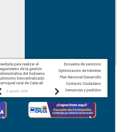
eeduría para realizar el
Encuesta de servicios
Veeduría para vigilar los acuerdos,
eguimiento de la gestión
derivados de la Audiencia Pública
Optimización de trámites
dministrativa del Gobierno
entre el GAD de Ibarra y la
Plan Nacional Desarrollo
utónomo Descentralizado
comunidad Urbina, parroquia la
arroquial rural de Calacalí
Carolina
Contacto Ciudadano
Previous
Next
Denuncias y pedidos
6 agosto, 2026
5 agosto, 2026