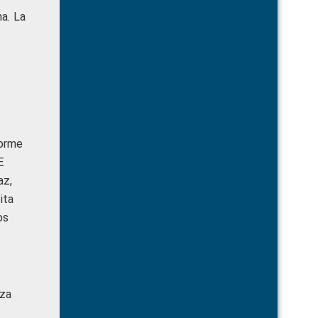
a. La
forme
E
az,
ita
os
eza