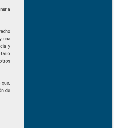
nar a
recho
y una
cia y
tario
 otros
 que,
ón de