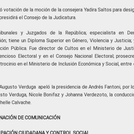
 votación de la moción de la consejera Yadira Saltos para desig
residirá el Consejo de la Judicatura.
bunales y Juzgados de la República; especialista en De
ón; tiene un Diploma Superior en Género, Violencia y Justicia; 
ión Pública. Fue director de Cultos en el Ministerio de Justi
cioso Electoral y en el Consejo Nacional Electoral; prosecre
trocinio en el Ministerio de Inclusión Económica y Social, entre
 Augusto Verduga apeló la presidencia de Andrés Fantoni, por lo
gusto Verduga, Nicole Bonifaz y Johanna Verdezoto, la conducci
shelle Calvache.
NACIÓN DE COMUNICACIÓN
IPACIÓN CIUDADANA Y CONTROL SOCIAL