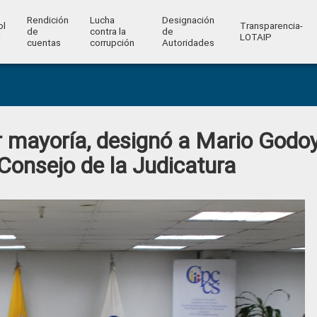
Rendición
Lucha
Designación
ol
Transparencia-
de
contra la
de
l
LOTAIP
cuentas
corrupción
Autoridades
r mayoría, designó a Mario Godo
Consejo de la Judicatura