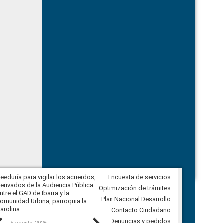
eeduría para vigilar los acuerdos,
Encuesta de servicios
CPCCS convoca a Veeduría
erivados de la Audiencia Pública
Ciudadana para vigilar el concurso
Optimización de trámites
ntre el GAD de Ibarra y la
en la Universidad de Cuenca
Plan Nacional Desarrollo
omunidad Urbina, parroquia la
arolina
Contacto Ciudadano
Denuncias y pedidos
5 agosto, 2026
5 agosto, 2026