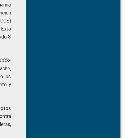
hanna
nción
PCCS)
 Esto
ado 8
PCCS-
ache,
vo los
oto y
votos
contra
eras,