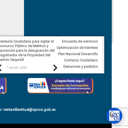
eeduría Ciudadana para vigilar el
Encuesta de servicios
Veeduría Ciudadana para vigilar la
oncurso Público de Méritos y
construcción del asfaltado de
Optimización de trámites
posición para la designación del
diferentes barrios del sector de
Plan Nacional Desarrollo
egistrador de la Propiedad del
Ballenita del cantón Santa Elena
antón Saquisilí
Contacto Ciudadano
Previous
Next
Denuncias y pedidos
7 agosto, 2026
7 agosto, 2026
l
:
ventanillavirtual@cpccs.gob.ec