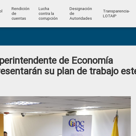
Rendición
Lucha
Designación
ol
Transparencia-
de
contra la
de
l
LOTAIP
cuentas
corrupción
Autoridades
uperintendente de Economía
resentarán su plan de trabajo est