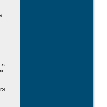
de
e
 las
aso
bros