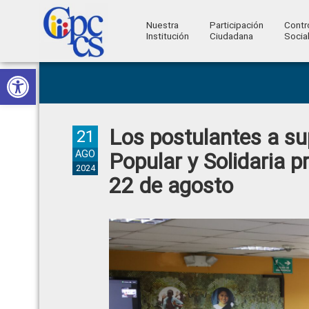
Nuestra
Participación
Contr
Institución
Ciudadana
Socia
Consejo
Abrir barra de herramientas
Skip
Skip
Skip
Skip
Construyendo
to
to
to
to
de
Poder
primary
main
primary
footer
Ciudadano
Participación
navigation
content
sidebar
Los postulantes a s
Ciudadana
21
y
AGO
Popular y Solidaria p
2024
Control
22 de agosto
Social