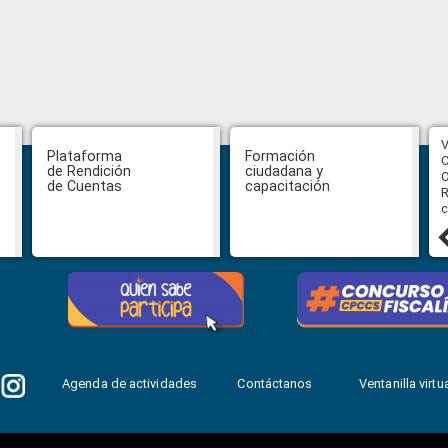
CPCCS aprueba convocatoria a
V
Plataforma
Formación
Veeduría para designación de la
C
de Rendición
ciudadana y
autoridad de la SOT
O
de Cuentas
capacitación
R
c
31 julio, 2026
Agenda de actividades
Contáctanos
Ventanilla virtua