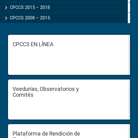
CPCCS 2015 – 2018
CPCCS 2008 – 2015
Footer
CPCCS EN LÍNEA
Veedurías, Observatorios y
Comités
Plataforma de Rendición de