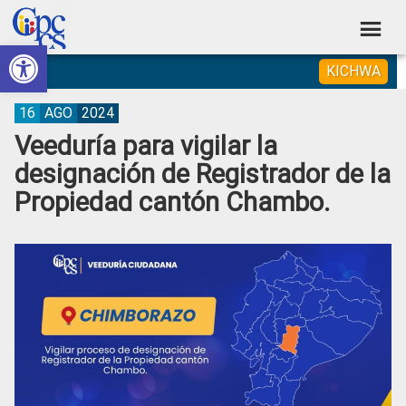
Skip
Skip
Skip
Skip
to
to
to
to
Abrir barra de herramientas
Consejo
primary
main
primary
footer
Construyendo
KICHWA
navigation
content
sidebar
de
Poder
Ciudadano
Participación
16
AGO
2024
Veeduría para vigilar la
Ciudadana
designación de Registrador de la
y
Propiedad cantón Chambo.
Control
Social