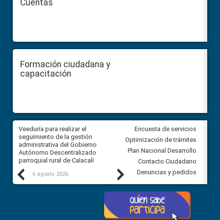
Cuentas
Formación ciudadana y
capacitación
Veeduría para realizar el
Veeduría para vigilar los acue
Encuesta de servicios
ra
seguimiento de la gestión
derivados de la Audiencia Púb
Optimización de trámites
ara
administrativa del Gobierno
entre el GAD de Ibarra y la
Plan Nacional Desarrollo
Autónomo Descentralizado
comunidad Urbina, parroquia l
parroquial rural de Calacalí
Carolina
Contacto Ciudadano
Previous
Next
Denuncias y pedidos
6 agosto, 2026
5 agosto, 2026