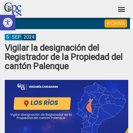
Skip
Skip
Skip
Skip
to
to
to
to
Abrir barra de herramientas
Consejo
primary
main
primary
footer
Construyendo
KICHWA
navigation
content
sidebar
de
Poder
Ciudadano
Participación
5
SEP
2024
Vigilar la designación del
Ciudadana
Registrador de la Propiedad del
y
cantón Palenque
Control
Social