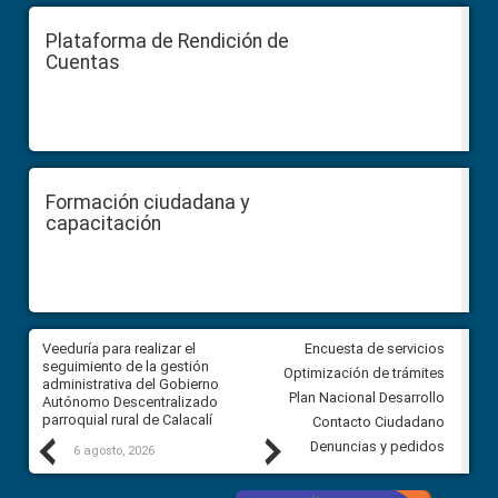
Plataforma de Rendición de
Cuentas
Formación ciudadana y
capacitación
Veeduría para realizar el
Veeduría para vigilar los acue
Encuesta de servicios
ra
seguimiento de la gestión
derivados de la Audiencia Púb
Optimización de trámites
ara
administrativa del Gobierno
entre el GAD de Ibarra y la
Plan Nacional Desarrollo
Autónomo Descentralizado
comunidad Urbina, parroquia l
parroquial rural de Calacalí
Carolina
Contacto Ciudadano
Previous
Next
Denuncias y pedidos
6 agosto, 2026
5 agosto, 2026