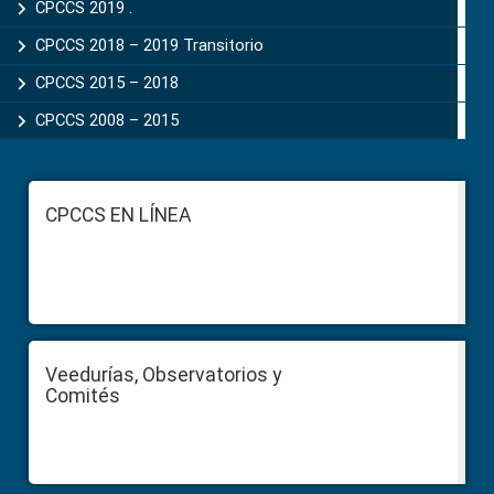
CPCCS 2019 .
CPCCS 2018 – 2019 Transitorio
CPCCS 2015 – 2018
CPCCS 2008 – 2015
Footer
CPCCS EN LÍNEA
Veedurías, Observatorios y
Comités