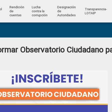
Rendición
Lucha
Designación
ol
Transparencia-
de
contra la
de
l
LOTAIP
cuentas
corrupción
Autoridades
ormar Observatorio Ciudadano p