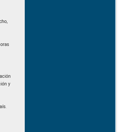
cho,
toras
ación
ión y
aís.