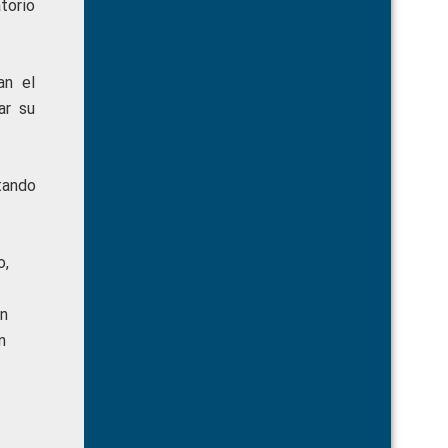
atorio
an el
ar su
tando
o,
án
n