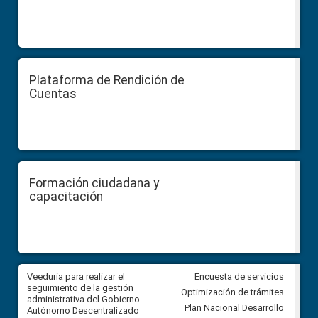
Plataforma de Rendición de
Cuentas
Formación ciudadana y
capacitación
Veeduría para realizar el
Veeduría para vigilar los acue
Encuesta de servicios
ra
seguimiento de la gestión
derivados de la Audiencia Púb
Optimización de trámites
ara
administrativa del Gobierno
entre el GAD de Ibarra y la
Plan Nacional Desarrollo
Autónomo Descentralizado
comunidad Urbina, parroquia l