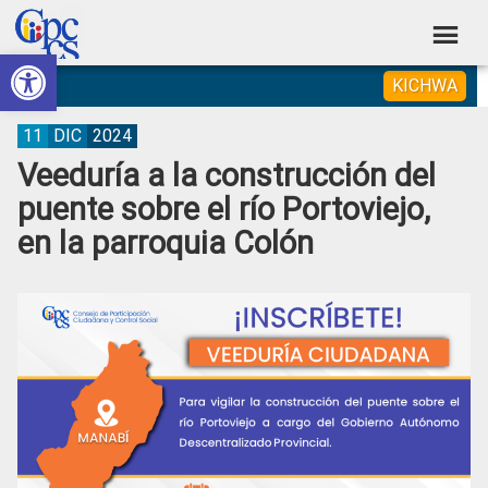
Skip
Skip
Skip
Skip
to
to
to
to
Abrir barra de herramientas
Consejo
primary
main
primary
footer
Construyendo
KICHWA
navigation
content
sidebar
de
Poder
Ciudadano
Participación
11
DIC
2024
Veeduría a la construcción del
Ciudadana
puente sobre el río Portoviejo,
y
en la parroquia Colón
Control
Social