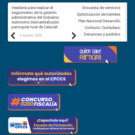
Veeduría para realizar el
Veeduría para vigilar los acue
Encuesta de servicios
ra
seguimiento de la gestión
derivados de la Audiencia Púb
Optimización de trámites
ara
administrativa del Gobierno
entre el GAD de Ibarra y la
Plan Nacional Desarrollo
Autónomo Descentralizado
comunidad Urbina, parroquia l
parroquial rural de Calacalí
Carolina
Contacto Ciudadano
Previous
Next
Denuncias y pedidos
6 agosto, 2026
5 agosto, 2026