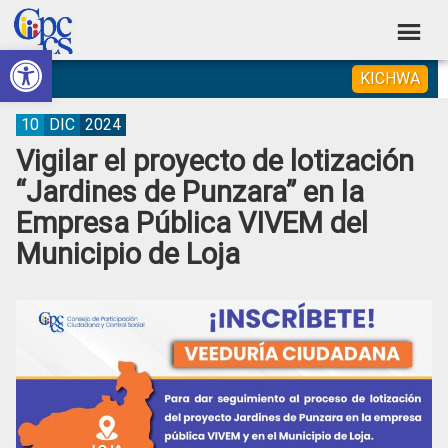
Skip
Skip
Skip
Skip
to
to
to
to
Abrir barra de herramientas
Consejo
primary
main
primary
footer
Construyendo
KICHWA
navigation
content
sidebar
de
Poder
Ciudadano
Participación
10
DIC
2024
Vigilar el proyecto de lotización
Ciudadana
“Jardines de Punzara” en la
y
Empresa Pública VIVEM del
Control
Municipio de Loja
Social