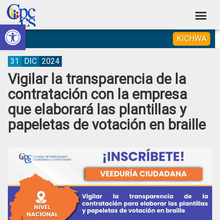
Skip
Skip
Skip
Skip
to
to
to
to
Abrir barra de herramientas
Consejo
primary
main
primary
footer
Construyendo
KICHWA
navigation
content
sidebar
de
Poder
Ciudadano
Participación
31
DIC
2024
Vigilar la transparencia de la
Ciudadana
contratación con la empresa
y
que elaborará las plantillas y
Control
papeletas de votación en braille
Social