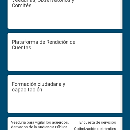
Comités
Plataforma de Rendición de
Cuentas
Formación ciudadana y
capacitación
Veeduría para vigilar los acuerdos,
CPCCS convoca a Veeduría
Encuesta de servicios
 a
derivados de la Audiencia Pública
Ciudadana para vigilar el conc
Optimización de trámites