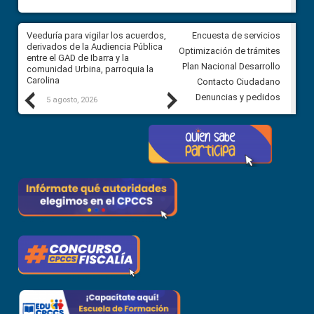
Veeduría para vigilar los acuerdos,
CPCCS convoca a Veeduría
Encuesta de servicios
 a
derivados de la Audiencia Pública
Ciudadana para vigilar el conc
Optimización de trámites
ión
entre el GAD de Ibarra y la
en la Universidad de Cuenca
Plan Nacional Desarrollo
comunidad Urbina, parroquia la
Carolina
Contacto Ciudadano
Previous
Next
Denuncias y pedidos
5 agosto, 2026
5 agosto, 2026