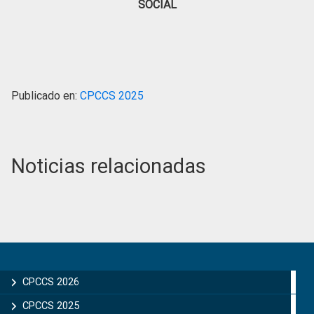
SOCIAL
Publicado en:
CPCCS 2025
Noticias relacionadas
Primary
Sidebar
CPCCS 2026
CPCCS 2025