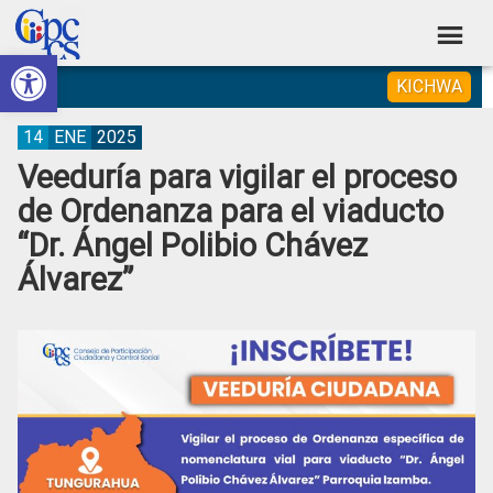
Skip
Skip
Skip
Skip
to
to
to
to
Abrir barra de herramientas
Consejo
primary
main
primary
footer
Construyendo
KICHWA
navigation
content
sidebar
de
Poder
Ciudadano
Participación
14
ENE
2025
Veeduría para vigilar el proceso
Ciudadana
de Ordenanza para el viaducto
y
“Dr. Ángel Polibio Chávez
Control
Álvarez”
Social