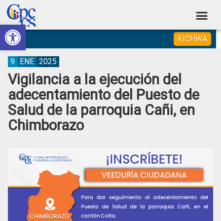
Skip
Skip
Skip
Skip
to
to
to
to
Abrir barra de herramientas
Consejo
primary
main
primary
footer
Construyendo
KICHWA
navigation
content
sidebar
de
Poder
Ciudadano
Participación
9
ENE
2025
Vigilancia a la ejecución del
Ciudadana
adecentamiento del Puesto de
y
Salud de la parroquia Cañi, en
Control
Chimborazo
Social