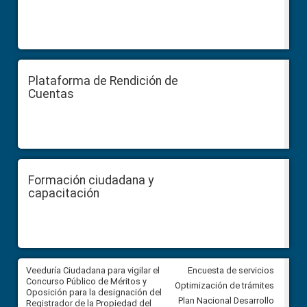
Plataforma de Rendición de
Cuentas
Formación ciudadana y
capacitación
Veeduría Ciudadana para vigilar el
Veeduría Ciudadana para vigila
Encuesta de servicios
Concurso Público de Méritos y
construcción del asfaltado de
Optimización de trámites
Oposición para la designación del
diferentes barrios del sector 
Plan Nacional Desarrollo
Registrador de la Propiedad del
Ballenita del cantón Santa Ele