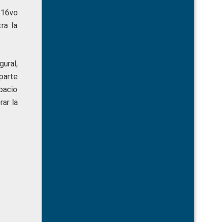
l 16vo
ra la
ural,
parte
pacio
rar la