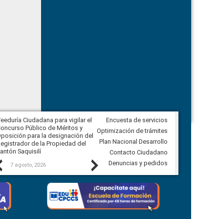
eeduría Ciudadana para vigilar el
Encuesta de servicios
Veeduría Ciudadana para vigilar la
oncurso Público de Méritos y
construcción del asfaltado de
Optimización de trámites
posición para la designación del
diferentes barrios del sector de
Plan Nacional Desarrollo
egistrador de la Propiedad del
Ballenita del cantón Santa Elena
antón Saquisilí
Contacto Ciudadano
Previous
Next
Denuncias y pedidos
7 agosto, 2026
7 agosto, 2026