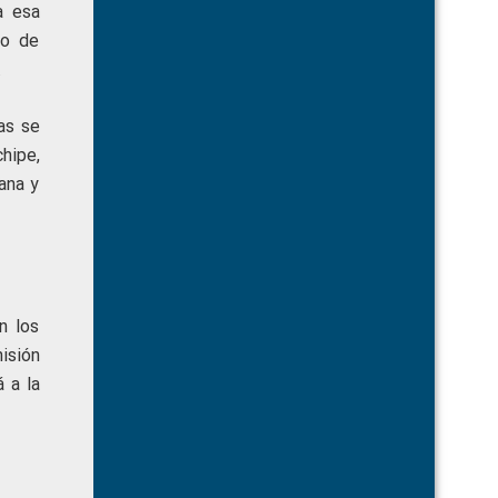
a esa
jo de
.
as se
hipe,
ana y
n los
misión
 a la