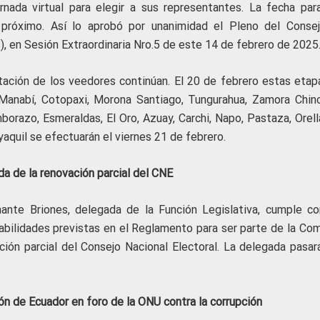
rnada virtual para elegir a sus representantes. La fecha par
o próximo. Así lo aprobó por unanimidad el Pleno del Conse
, en Sesión Extraordinaria Nro.5 de este 14 de febrero de 2025
ditación de los veedores continúan. El 20 de febrero estas etap
 Manabí, Cotopaxi, Morona Santiago, Tungurahua, Zamora Chinc
borazo, Esmeraldas, El Oro, Azuay, Carchi, Napo, Pastaza, Orell
aquil se efectuarán el viernes 21 de febrero.
a de la renovación parcial del CNE
ante Briones, delegada de la Función Legislativa, cumple co
nhabilidades previstas en el Reglamento para ser parte de la Co
ión parcial del Consejo Nacional Electoral. La delegada pasará
ón de Ecuador en foro de la ONU contra
la corrupción