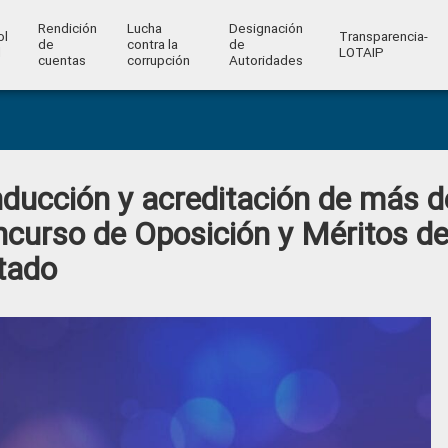
Rendición
Lucha
Designación
ol
Transparencia-
de
contra la
de
l
LOTAIP
cuentas
corrupción
Autoridades
ducción y acreditación de más d
curso de Oposición y Méritos d
stado