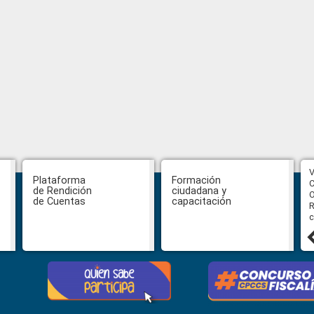
CPCCS aprueba convocatoria a
V
Plataforma
Formación
Veeduría para designación de la
C
de Rendición
ciudadana y
autoridad de la SOT
O
de Cuentas
capacitación
R
c
31 julio, 2026