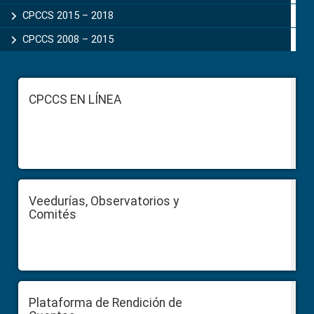
CPCCS 2015 – 2018
CPCCS 2008 – 2015
Footer
CPCCS EN LÍNEA
Veedurías, Observatorios y
Comités
Plataforma de Rendición de