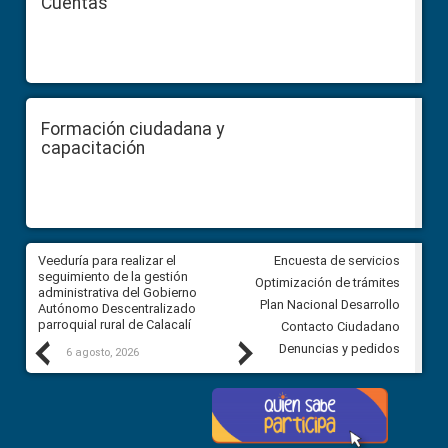
Cuentas
Formación ciudadana y
capacitación
Veeduría para realizar el
Veeduría para vigilar los acue
Encuesta de servicios
ra
seguimiento de la gestión
derivados de la Audiencia Púb
Optimización de trámites
ara
administrativa del Gobierno
entre el GAD de Ibarra y la
Plan Nacional Desarrollo
Autónomo Descentralizado
comunidad Urbina, parroquia l
parroquial rural de Calacalí
Carolina
Contacto Ciudadano
Previous
Next
Denuncias y pedidos
6 agosto, 2026
5 agosto, 2026