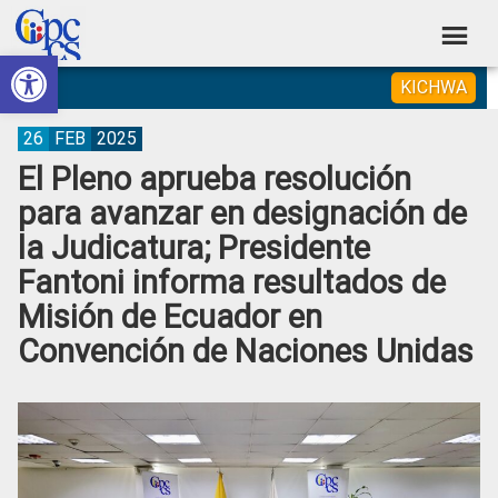
Skip
Skip
Skip
Skip
to
to
to
to
Abrir barra de herramientas
Consejo
primary
main
primary
footer
Construyendo
KICHWA
navigation
content
sidebar
de
Poder
Ciudadano
Participación
26
FEB
2025
El Pleno aprueba resolución
Ciudadana
para avanzar en designación de
y
la Judicatura; Presidente
Control
Fantoni informa resultados de
Social
Misión de Ecuador en
Convención de Naciones Unidas