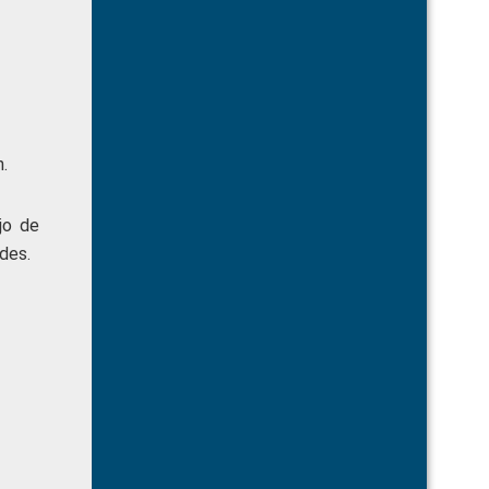
.
jo de
des.