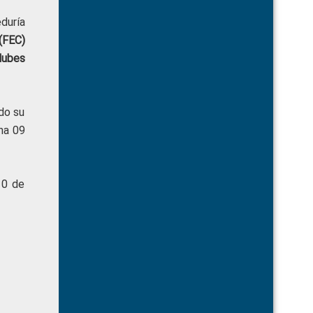
duría
(FEC)
lubes
ndo su
ha 09
10 de