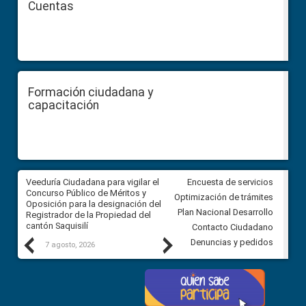
Cuentas
Formación ciudadana y
capacitación
Veeduría Ciudadana para vigilar el
Veeduría Ciudadana para vigila
Encuesta de servicios
Concurso Público de Méritos y
construcción del asfaltado de
Optimización de trámites
Oposición para la designación del
diferentes barrios del sector 
Plan Nacional Desarrollo
Registrador de la Propiedad del
Ballenita del cantón Santa Ele
cantón Saquisilí
Contacto Ciudadano
Previous
Next
Denuncias y pedidos
7 agosto, 2026
7 agosto, 2026