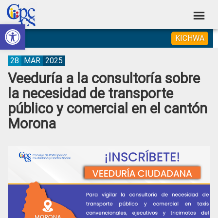
Skip
Skip
Skip
Skip
to
to
to
to
Abrir barra de herramientas
Consejo
primary
main
primary
footer
Construyendo
KICHWA
navigation
content
sidebar
de
Poder
Ciudadano
Participación
28
MAR
2025
Veeduría a la consultoría sobre
Ciudadana
la necesidad de transporte
y
público y comercial en el cantón
Control
Morona
Social