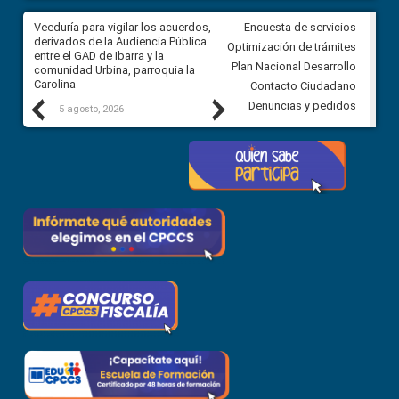
Veeduría para vigilar los acuerdos,
CPCCS convoca a Veeduría
Encuesta de servicios
 a
derivados de la Audiencia Pública
Ciudadana para vigilar el conc
Optimización de trámites
ión
entre el GAD de Ibarra y la
en la Universidad de Cuenca
Plan Nacional Desarrollo
comunidad Urbina, parroquia la
Carolina
Contacto Ciudadano
Previous
Next
Denuncias y pedidos
5 agosto, 2026
5 agosto, 2026