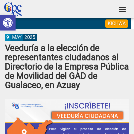
Skip
Skip
Skip
Skip
to
to
to
to
Abrir barra de herramientas
Consejo
primary
main
primary
footer
Construyendo
KICHWA
navigation
content
sidebar
de
Poder
Ciudadano
Participación
9
MAY
2025
Veeduría a la elección de
Ciudadana
representantes ciudadanos al
y
Directorio de la Empresa Pública
Control
de Movilidad del GAD de
Social
Gualaceo, en Azuay