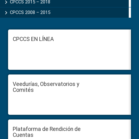
CPCCS 2015 – 2018
CPCCS 2008 – 2015
Footer
CPCCS EN LÍNEA
Veedurías, Observatorios y
Comités
Plataforma de Rendición de
Cuentas