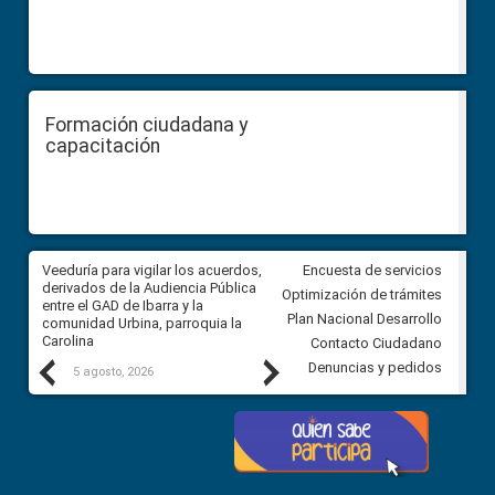
Formación ciudadana y
capacitación
Veeduría para vigilar los acuerdos,
CPCCS convoca a Veeduría
Encuesta de servicios
 a
derivados de la Audiencia Pública
Ciudadana para vigilar el conc
Optimización de trámites
ión
entre el GAD de Ibarra y la
en la Universidad de Cuenca
Plan Nacional Desarrollo
comunidad Urbina, parroquia la
Carolina
Contacto Ciudadano
Previous
Next
Denuncias y pedidos
5 agosto, 2026
5 agosto, 2026