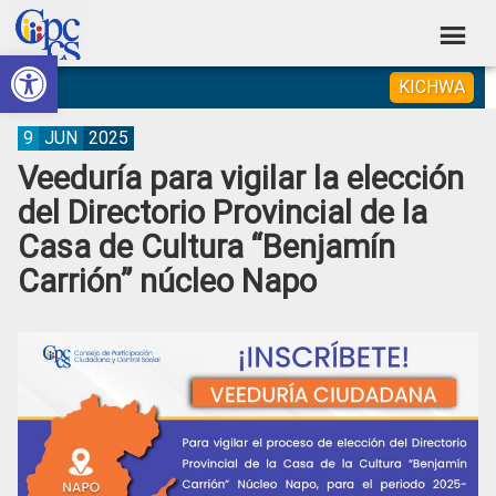
Skip
Skip
Skip
Skip
to
to
to
to
Abrir barra de herramientas
Consejo
primary
main
primary
footer
Construyendo
KICHWA
navigation
content
sidebar
de
Poder
Ciudadano
Participación
9
JUN
2025
Veeduría para vigilar la elección
Ciudadana
del Directorio Provincial de la
y
Casa de Cultura “Benjamín
Control
Carrión” núcleo Napo
Social