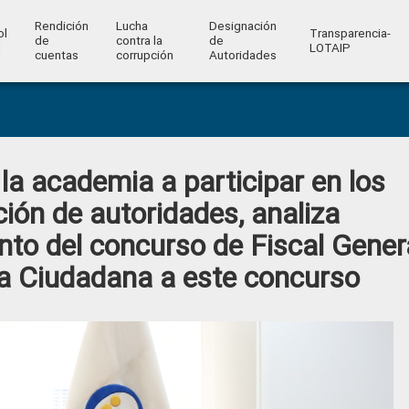
Rendición
Lucha
Designación
ol
Transparencia-
de
contra la
de
l
LOTAIP
cuentas
corrupción
Autoridades
a academia a participar en los
ión de autoridades, analiza
to del concurso de Fiscal Gener
ía Ciudadana a este concurso