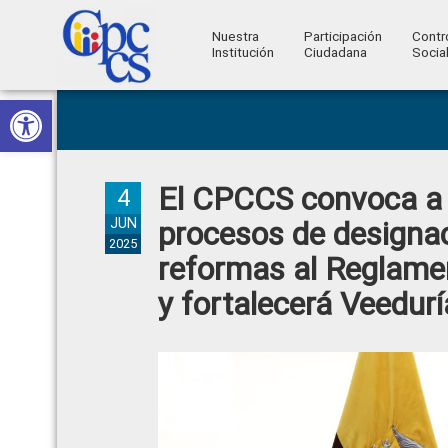
Nuestra
Participación
Contr
Institución
Ciudadana
Socia
Consejo
Abrir barra de herramientas
Skip
Skip
Skip
Skip
Construyendo
to
to
to
to
de
Poder
primary
main
primary
footer
Ciudadano
Participación
navigation
content
sidebar
El CPCCS convoca a l
Ciudadana
4
y
JUN
procesos de designac
2025
Control
reformas al Reglamen
Social
y fortalecerá Veedur