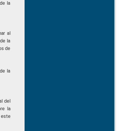
de la
ar al
de la
os de
de la
al del
re la
 este