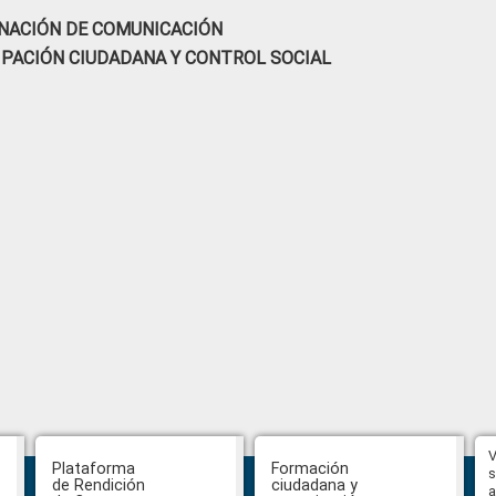
NACIÓN DE COMUNICACIÓN
IPACIÓN CIUDADANA Y CONTROL SOCIAL
Hasta el 31 de julio se podrán
V
Plataforma
Formación
presentar impugnaciones en
s
de Rendición
ciudadana y
contra de los postulantes al
a