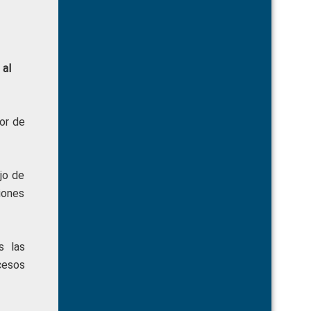
 al
or de
jo de
ciones
s las
cesos