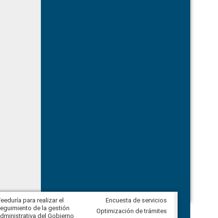
eeduría para realizar el
Encuesta de servicios
Veeduría para vigilar los acuerdos,
eguimiento de la gestión
derivados de la Audiencia Pública
Optimización de trámites
dministrativa del Gobierno
entre el GAD de Ibarra y la