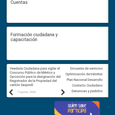
Cuentas
Formación ciudadana y
capacitación
Veeduría Ciudadana para vigilar el
Veeduría Ciudadana para vigila
Encuesta de servicios
Concurso Público de Méritos y
construcción del asfaltado de
Optimización de trámites
Oposición para la designación del
diferentes barrios del sector 
Plan Nacional Desarrollo
Registrador de la Propiedad del
Ballenita del cantón Santa Ele
cantón Saquisilí
Contacto Ciudadano
Previous
Next
Denuncias y pedidos
7 agosto, 2026
7 agosto, 2026