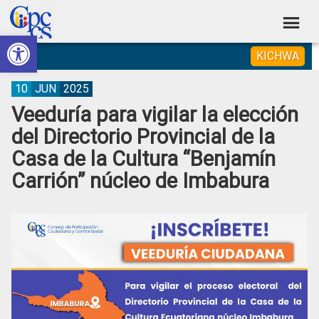
Skip
Skip
Skip
Skip
to
to
to
to
Abrir barra de herramientas
Consejo
primary
main
primary
footer
Construyendo
KICHWA
navigation
content
sidebar
de
Poder
Ciudadano
Participación
10
JUN
2025
Veeduría para vigilar la elección
Ciudadana
del Directorio Provincial de la
y
Casa de la Cultura “Benjamín
Control
Carrión” núcleo de Imbabura
Social