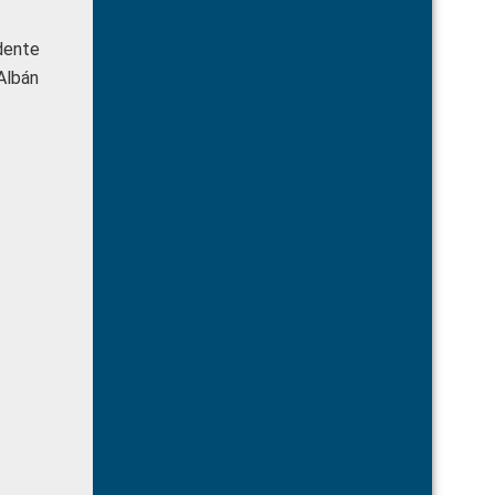
dente
Albán