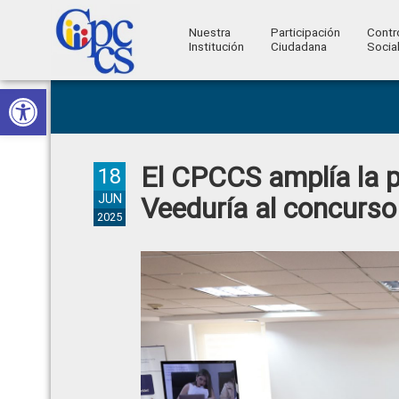
Nuestra
Participación
Contr
Institución
Ciudadana
Socia
Consejo
Abrir barra de herramientas
Skip
Skip
Skip
Skip
Construyendo
to
to
to
to
de
Poder
primary
main
primary
footer
Ciudadano
Participación
navigation
content
sidebar
El CPCCS amplía la p
Ciudadana
18
y
JUN
Veeduría al concurso
2025
Control
Social