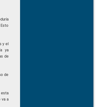
duría
 Esto
 y el
ía ya
as de
so de
 esta
 va a