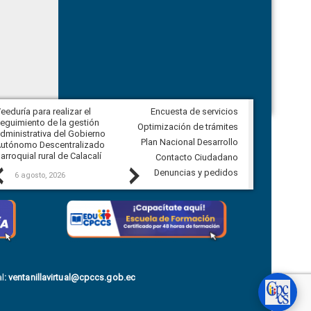
eeduría para realizar el
Encuesta de servicios
Veeduría para vigilar los acuerdos,
eguimiento de la gestión
derivados de la Audiencia Pública
Optimización de trámites
dministrativa del Gobierno
entre el GAD de Ibarra y la
Plan Nacional Desarrollo
utónomo Descentralizado
comunidad Urbina, parroquia la
arroquial rural de Calacalí
Carolina
Contacto Ciudadano
Previous
Next
Denuncias y pedidos
6 agosto, 2026
5 agosto, 2026
l
:
ventanillavirtual@cpccs.gob.ec