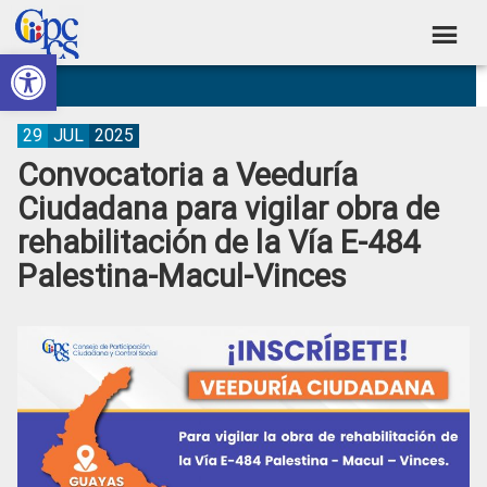
Skip
Skip
Skip
Skip
to
to
to
to
Abrir barra de herramientas
Consejo
primary
main
primary
footer
Construyendo
navigation
content
sidebar
de
Poder
Ciudadano
Participación
29
JUL
2025
Convocatoria a Veeduría
Ciudadana
Ciudadana para vigilar obra de
y
rehabilitación de la Vía E-484
Control
Palestina-Macul-Vinces
Social