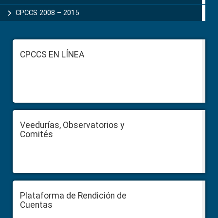
CPCCS 2008 – 2015
Footer
CPCCS EN LÍNEA
Veedurías, Observatorios y
Comités
Plataforma de Rendición de
Cuentas