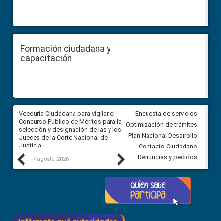
Formación ciudadana y
capacitación
a
Veeduría Ciudadana para vigilar el
Veeduría para realizar el
Encuesta de servicios
ón
Concurso Público de Méritos para la
seguimiento de la gestión
Optimización de trámites
selección y designación de las y los
administrativa del Gobierno
Plan Nacional Desarrollo
Jueces de la Corte Nacional de
Autónomo Descentralizado
Justicia
parroquial rural de Calacalí
Contacto Ciudadano
Previous
Next
Denuncias y pedidos
7 agosto, 2026
6 agosto, 2026